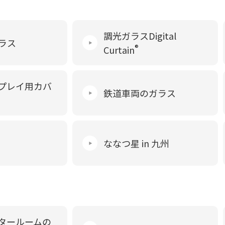
調光ガラスDigital
ラス
®
Curtain
プレイ用カバ
鉄道車両のガラス
ななつ星 in 九州
タールームの