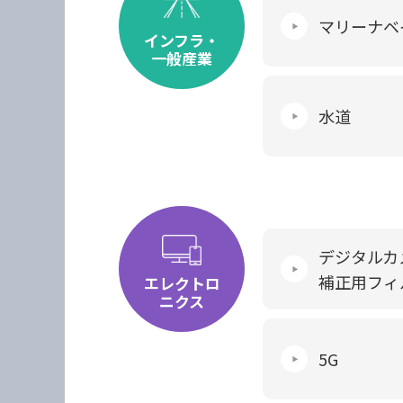
マリーナベ
インフラ・
一般産業
水道
デジタルカ
補正用フィ
エレクトロ
ニクス
5G