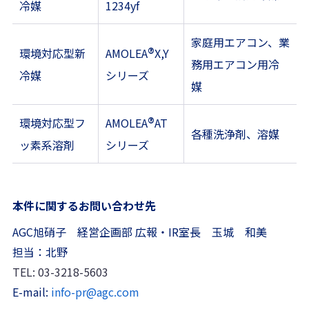
冷媒
1234yf
家庭用エアコン、業
®
環境対応型新
AMOLEA
X,Y
務用エアコン用冷
冷媒
シリーズ
媒
®
環境対応型フ
AMOLEA
AT
各種洗浄剤、溶媒
ッ素系溶剤
シリーズ
本件に関するお問い合わせ先
AGC旭硝子 経営企画部 広報・IR室長 玉城 和美
担当：北野
TEL: 03-3218-5603
E-mail:
info-pr@agc.com