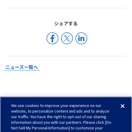
シェア
する
ニュース一覧へ
We use cookies to improve your experience on our
Check in AGC
website, to personalize content and ads and to analyze
our traffic. You have the right to opt-out of our sharing
サイトマップ
information about you with our partners. Please click [Do
ソーシャルメディアについて
Not Sell My Personal Information] to customize your