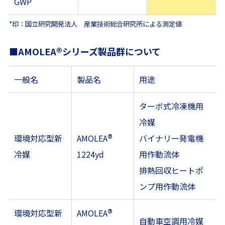
GWP
*印：国立研究開発法人 産業技術総合研究所による測定値
®
■AMOLEA
シリーズ製品群について
一般名
製品名
用途
ターボ式冷凍機用
冷媒
®
環境対応型新
AMOLEA
バイナリー発電機
冷媒
1224yd
用作動流体
排熱回収ヒートポ
ンプ用作動流体
®
環境対応型新
AMOLEA
自動車空調用冷媒