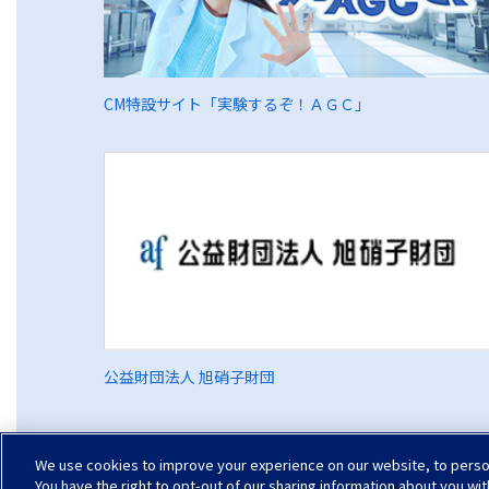
CM特設サイト「実験するぞ！ＡＧＣ」
公益財団法人 旭硝子財団
We use cookies to improve your experience on our website, to persona
You have the right to opt-out of our sharing information about you wit