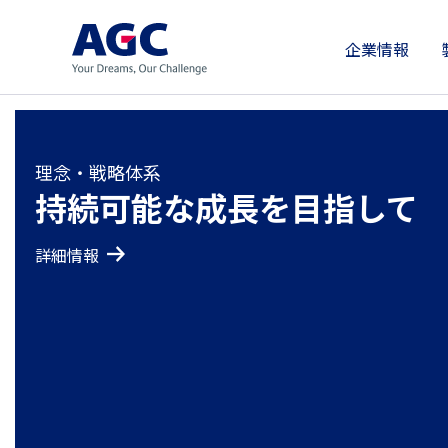
企業情報
ブランドステートメント
理念・戦略体系
サステナビリティ経営
Your Dreams, Our Challeng
持続可能な成長を目指して
2050年に“カーボンネットゼ
詳細情報
詳細情報
詳細情報