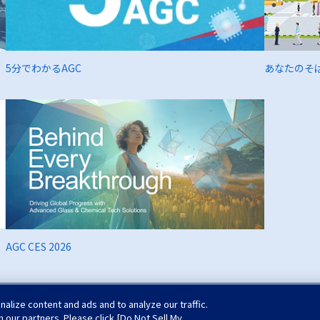
5分でわかるAGC
あなたのそば
AGC CES 2026
lize content and ads and to analyze our traffic.
h our partners. Please click [Do Not Sell My