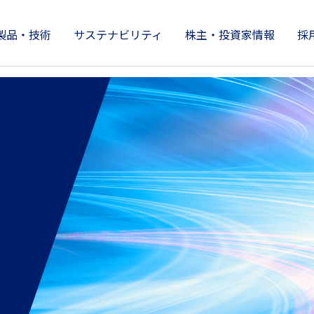
製品・技術
サステナビリティ
株主・投資家情報
採
製品情報
株主・投資家情報
サステナビリティ
技術開発とイノベーション
企業情報
e
ロ”へ