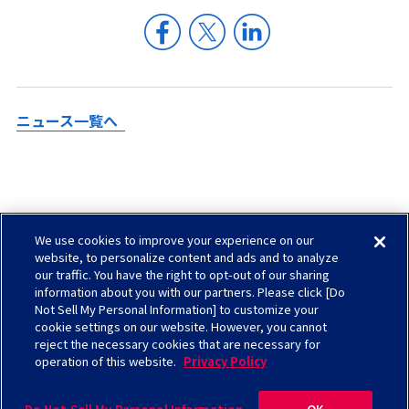
ニュース一覧へ
We use cookies to improve your experience on our
Check in AGC
website, to personalize content and ads and to analyze
our traffic. You have the right to opt-out of our sharing
サイトマップ
information about you with our partners. Please click [Do
ソーシャルメディアについて
Not Sell My Personal Information] to customize your
cookie settings on our website. However, you cannot
お問い合わせ
reject the necessary cookies that are necessary for
operation of this website.
Privacy Policy
サイトのご利用について
プライバシーポリシー