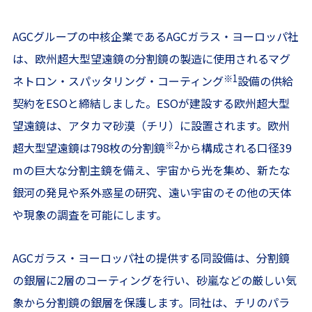
AGCグループの中核企業であるAGCガラス・ヨーロッパ社
は、欧州超大型望遠鏡の分割鏡の製造に使用されるマグ
※1
ネトロン・スパッタリング・コーティング
設備の供給
契約をESOと締結しました。ESOが建設する欧州超大型
望遠鏡は、アタカマ砂漠（チリ）に設置されます。欧州
※2
超大型望遠鏡は798枚の分割鏡
から構成される口径39
mの巨大な分割主鏡を備え、宇宙から光を集め、新たな
銀河の発見や系外惑星の研究、遠い宇宙のその他の天体
や現象の調査を可能にします。
AGCガラス・ヨーロッパ社の提供する同設備は、分割鏡
の銀層に2層のコーティングを行い、砂嵐などの厳しい気
象から分割鏡の銀層を保護します。同社は、チリのパラ