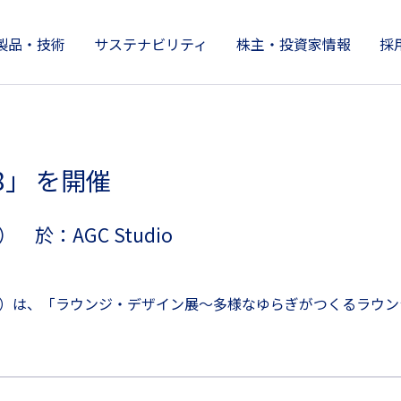
製品・技術
サステナビリティ
株主・投資家情報
採
製品情報
株主・投資家情報
サステナビリティ
技術開発とイノベーション
企業情報
8」 を開催
 於：AGC Studio
哉）は、「ラウンジ・デザイン展～多様なゆらぎがつくるラウンジ