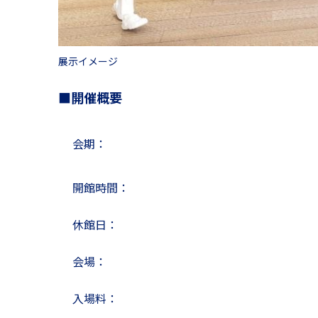
展示イメージ
■開催概要
会期：
開館時間：
休館日：
会場：
入場料：