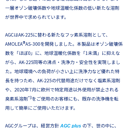
一層オゾン破壊係数や地球温暖化係数の低い新たな溶剤
が世界中で求められています。
AGCはAK-225に替わる新たなフッ素系溶剤として、
®
AMOLEA
AS-300を開発しました。本製品はオゾン破壊係
数を「ほぼ0」に、地球温暖化係数を「1未満」に抑えな
がら、AK-225同等の沸点・洗浄力・安全性を実現しまし
た。地球環境への負荷が小さい上に洗浄力など優れた特
長を持つため、AK-225の代替用途だけでなく塩素系溶剤
や、2020年7月に欧州で特定用途以外使用が禁止される
*3
臭素系溶剤
をご使用のお客様にも、既存の洗浄機を転
用して簡単にご使用いただけます。
AGCグループは、経営方針
の下、世の中に、
AGC plus