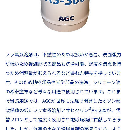
フッ素系溶剤は、不燃性のため取扱いが容易、表面張力
が低いため複雑形状の部品も洗浄可能、適度な沸点を持
つため消耗量が抑えられるなど優れた特長を持っていま
す。そのため精密部品や光学部品の洗浄、シリコーン油
の希釈塗布など様々な用途で使用されています。これま
で当該用途では、AGCが世界に先駆け開発したオゾン破
®
壊係数の低いフッ素系溶剤アサヒクリン
AK-225が、代
替フロンとして幅広く使用され地球環境に貢献してきま
した。しかし近年の更なる環境意識の高まりから、より