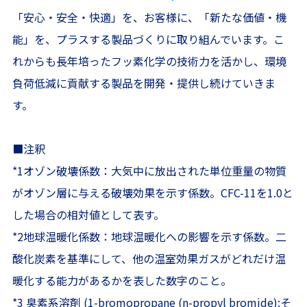
「安心・安全・快適」を、お客様に、「新たな価値・機
能」を、プラスする製品づくりに取り組んでいます。こ
れからも長年培ったフッ素化学の技術力を活かし、環境
負荷低減に貢献する製品を開発・提供し続けていきま
す。
■注釈
*1オゾン破壊係数：大気中に放出された単位重量の物質
がオゾン層に与える破壊効果を示す係数。CFC-11を1.0と
した場合の相対値として表す。
*2地球温暖化係数：地球温暖化への影響を示す係数。二
酸化炭素を基準にして、他の温室効果ガスがどれだけ温
暖化する能力があるかを表した数字のこと。
*3 臭素系溶剤 (1-bromopropane (n-propyl bromide):そ