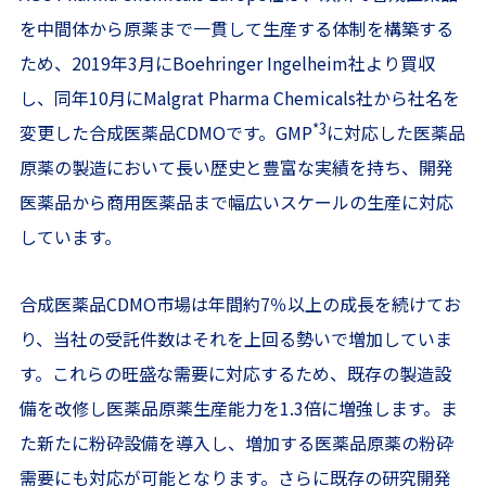
を中間体から原薬まで一貫して生産する体制を構築する
ため、2019年3月にBoehringer Ingelheim社より買収
し、同年10月にMalgrat Pharma Chemicals社から社名を
*3
変更した合成医薬品CDMOです。GMP
に対応した医薬品
原薬の製造において長い歴史と豊富な実績を持ち、開発
医薬品から商用医薬品まで幅広いスケールの生産に対応
しています。
合成医薬品CDMO市場は年間約7％以上の成長を続けてお
り、当社の受託件数はそれを上回る勢いで増加していま
す。これらの旺盛な需要に対応するため、既存の製造設
備を改修し医薬品原薬生産能力を1.3倍に増強します。ま
た新たに粉砕設備を導入し、増加する医薬品原薬の粉砕
需要にも対応が可能となります。さらに既存の研究開発