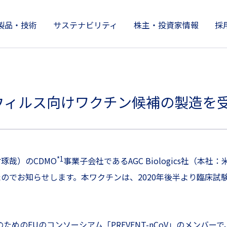
製品・技術
サステナビリティ
株主・投資家情報
採
製品情報
株主・投資家情報
サステナビリティ
技術開発とイノベーション
企業情報
ロナウィルス向けワクチン候補の製造を
*1
琢哉）のCDMO
事業子会社であるAGC Biologics社（本社
でお知らせします。本ワクチンは、2020年後半より臨床試験開
止のためのEUのコンソーシアム「PREVENT-nCoV」のメン