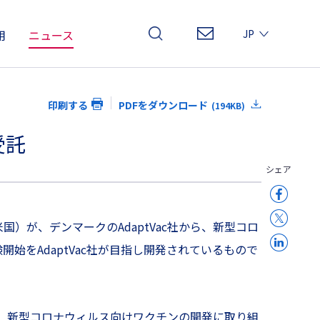
用
ニュース
JP
EN
CN
印刷する
PDFをダウンロード
(194KB)
受託
シェア
：米国）が、デンマークのAdaptVac社から、新型コロ
始をAdaptVac社が目指し開発されているもので
バーで、新型コロナウィルス向けワクチンの開発に取り組