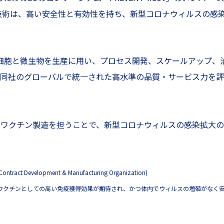
技術は、高い安全性と有効性を持ち、新型コロナウィルスの感
社は、動物細胞と微生物を生産に用い、プロセス開発、スケールアッ
般同社のグローバルで統一された高水準の品質・サービス力を
スワクチン製造を担うことで、新型コロナウィルスの感染拡大の
velopment & Manufacturing Organization)
から、ワクチンとしての高い免疫獲得効果が期待され、かつ体内でウィルスの増殖がな