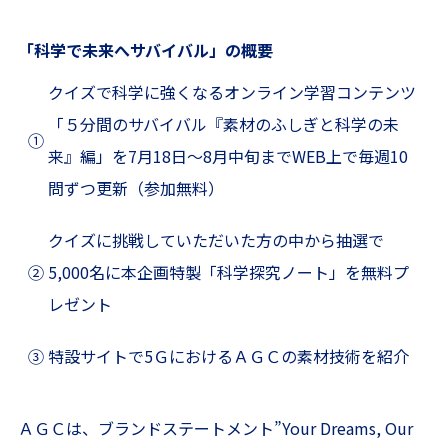
「科学で未来へサバイバル」の概要
クイズで科学に強くなるオンライン学習コンテンツ
「５分間のサバイバル『素材のふしぎと科学の未
①
来』編」を7月18日～8月中旬までWEB上で毎週10
問ずつ更新（参加無料）
クイズに挑戦していただいた方の中から抽選で
②
5,000名に本企画特製「科学探究ノート」を無料プ
レゼント
③
特設サイトで5ＧにおけるＡＧＣの素材技術を紹介
ＡＧＣは、ブランドステートメント”Your Dreams, Our