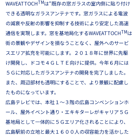
TM
WAVEATTOCH
は“既存の窓ガラスの室内側に貼り付け
できる透明なガラスアンテナです。窓ガラスによる電波
の減衰や反射の影響を抑制する技術により安定した高速
TM
通信を実現します。窓を基地局化するWAVEATTOCH
は
街の景観やデザインを損なうことなく、屋外へのサービ
スエリア拡充を可能にします。２０１８年に世界に先駆
け開発し、ドコモ４ＧＬＴＥ向けに提供。今年６月には
５Ｇに対応したガラスアンテナの開発を完了しました。
また、周辺部材も透明にすることで、より景観に配慮し
たものになっています。
広島テレビでは、本社１～３階の広島コンベンションホ
ール、屋外イベント通り・エキキターレがキャリア５Ｇ
基地局として一体的に５Ｇエリア化されることにより、
広島駅前の立地と最大１６００人の収容能力を活かした