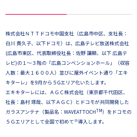
株式会社ＮＴＴドコモ中国支社（広島市中区、支社長：
白川 貴久子、以下ドコモ）は、広島テレビ放送株式会社
(広島市東区、代表取締役社長：佐野 讓顯、以下 広島テ
レビ)の１～３階の「広島コンベンションホール」（収容
人数：最大１６００人）並びに屋外イベント通り「エキ
キターレ」を9月から５Gエリア化いたします。
エキキターレには、ＡＧＣ株式会社（東京都千代田区、
社長：島村 琢哉、以下ＡＧＣ）とドコモが共同開発した
TM
ガラスアンテナ（製品名：WAVEATTOCH
）をドコモの
※
５Ｇエリアとして全国で初めて
導入します。