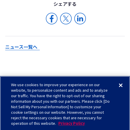
シェア
する
ニュース一覧へ
We use cookies to improve your experience on our
Check in AGC
website, to personalize content and ads and to analyze
our traffic. You have the right to opt-out of our sharing
サイトマップ
information about you with our partners. Please click [Do
ソーシャルメディアについて
Not Sell My Personal Information] to customize your
cookie settings on our website. However, you cannot
お問い合わせ
reject the necessary cookies that are necessary for
サイトのご利用について
operation of this website.
Privacy Policy