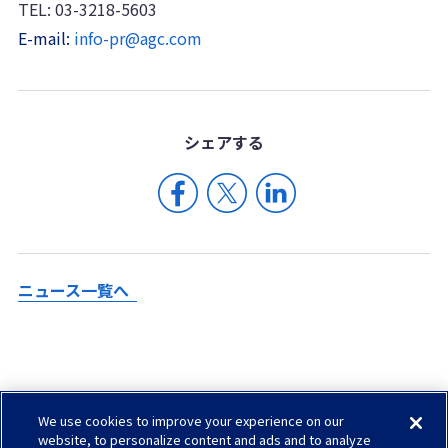
TEL: 03-3218-5603
E-mail:
info-pr@agc.com
シェア
する
ニュース一覧へ
We use cookies to improve your experience on our
Check in AGC
website, to personalize content and ads and to analyze