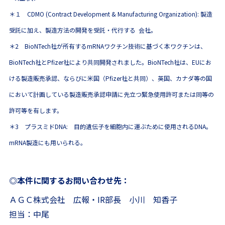
＊１ CDMO (Contract Development & Manufacturing Organization): 製造
受託に加え、製造方法の開発を受託・代行する 会社。
＊2
BioNTech社が所有するmRNAワクチン技術に基づく本ワクチンは、
BioNTech社とPfizer社により共同開発されました。BioNTech社は、EUにお
ける製造販売承認、ならびに米国（Pfizer社と共同）、英国、カナダ等の国
において計画している製造販売承認申請に先立つ緊急使用許可または同等の
許可等を有します。
＊3
プラスミドDNA: 目的遺伝子を細胞内に運ぶために使用されるDNA。
mRNA製造にも用いられる。
◎本件に関するお問い合わせ先：
ＡＧＣ株式会社 広報・IR部長 小川 知香子
担当：中尾