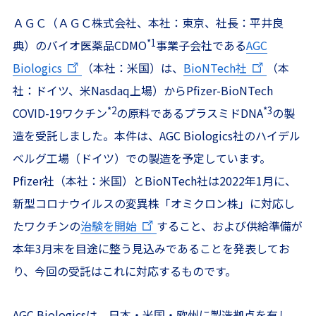
ＡＧＣ（ＡＧＣ株式会社、本社：東京、社長：平井良
*1
典）のバイオ医薬品CDMO
事業子会社である
AGC
Biologics
（本社：米国）は、
BioNTech社
（本
社：ドイツ、米Nasdaq上場）からPfizer-BioNTech
*2
*3
COVID-19ワクチン
の原料であるプラスミドDNA
の製
造を受託しました。本件は、AGC Biologics社のハイデル
ベルグ工場（ドイツ）での製造を予定しています。
Pfizer社（本社：米国）とBioNTech社は2022年1月に、
新型コロナウイルスの変異株「オミクロン株」に対応し
たワクチンの
治験を開始
すること、および供給準備が
本年3月末を目途に整う見込みであることを発表してお
り、今回の受託はこれに対応するものです。
AGC Biologicsは、日本・米国・欧州に製造拠点を有し、