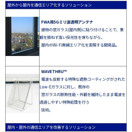
屋外から屋内を通信エリア化するソリューション
FWA用5Gミリ波透明アンテナ
建物の窓ガラス(屋内側)に貼り付けることで、景
観を損ねず高い採光性を保ちながら、
屋内のWi-Fi無線エリア化を実現する開発品。
WAVETHRU
™
電波も反射する特殊な遮熱コーティングがされた
Low-Eガラスに対し、既存の
窓ガラスの断熱性能・外観を維持したまま電波を
透過しやすい特殊処理を行う
技術。
屋内・屋外の通信エリアを改善するソリューション