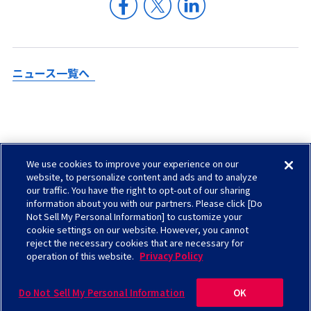
ニュース一覧へ
We use cookies to improve your experience on our
Check in AGC
website, to personalize content and ads and to analyze
our traffic. You have the right to opt-out of our sharing
サイトマップ
information about you with our partners. Please click [Do
ソーシャルメディアについて
Not Sell My Personal Information] to customize your
cookie settings on our website. However, you cannot
お問い合わせ
reject the necessary cookies that are necessary for
operation of this website.
Privacy Policy
サイトのご利用について
プライバシーポリシー
Do Not Sell My Personal Information
OK
©AGC Inc.