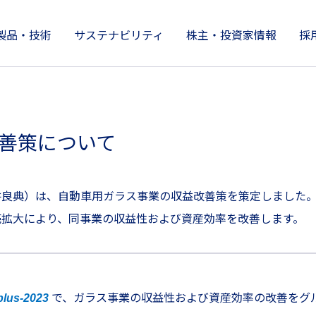
製品・技術
サステナビリティ
株主・投資家情報
採
製品情報
株主・投資家情報
サステナビリティ
技術開発とイノベーション
企業情報
善策について
井良典）は、自動車用ガラス事業の収益改善策を策定しました
売拡大により、同事業の収益性および資産効率を改善します。
で、ガラス事業の収益性および資産効率の改善をグ
lus-2023