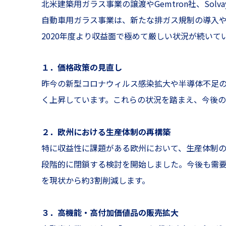
北米建築用ガラス事業の譲渡やGemtron社、Solvay Soda 
自動車用ガラス事業は、新たな排ガス規制の導入
2020年度より収益面で極めて厳しい状況が続い
１．価格政策の見直し
昨今の新型コロナウィルス感染拡大や半導体不足
く上昇しています。これらの状況を踏まえ、今後の
２．欧州における生産体制の再構築
特に収益性に課題がある欧州において、生産体制の再構
段階的に閉鎖する検討を開始しました。今後も需
を現状から約3割削減します。
３．高機能・高付加価値品の販売拡大