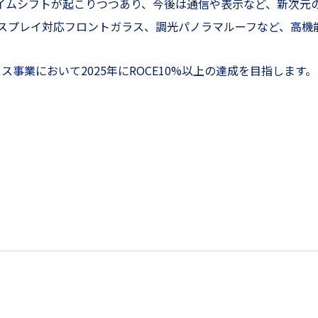
ダイムシフトが起こりつつあり、今後は通信や表示など、新次元
スプレイ対応フロントガラス、調光パノラマルーフなど、高機
事業において2025年にROCE10%以上の達成を目指します。