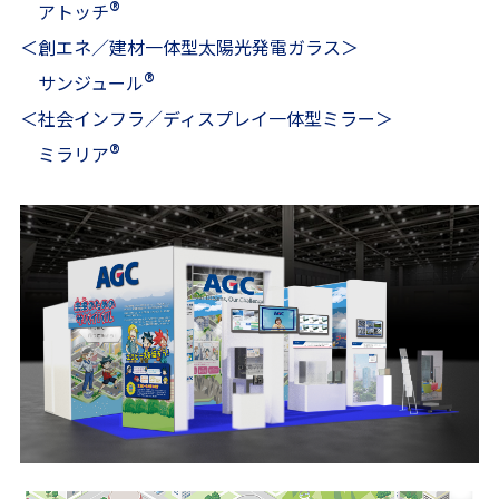
®
アトッチ
＜創エネ／建材一体型太陽光発電ガラス＞
®
サンジュール
＜社会インフラ／ディスプレイ一体型ミラー＞
®
ミラリア