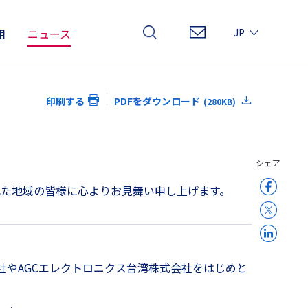
用
ニュース
JP
EN
CN
印刷する
PDFをダウンロード
(280KB)
シェア
た地域の皆様に心よりお見舞い申し上げます。
社やAGCエレクトロニクス台湾株式会社をはじめと