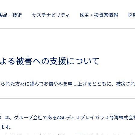
製品・技術
サステナビリティ
株主・投資家情報
採
製品情報
株主・投資家情報
サステナビリティ
技術開発とイノベーション
企業情報
よる被害への支援について
なられた方々に謹んでお悔やみを申し上げるとともに、被災され
典）は、グループ会社であるAGCディスプレイガラス台湾株式会
ます。