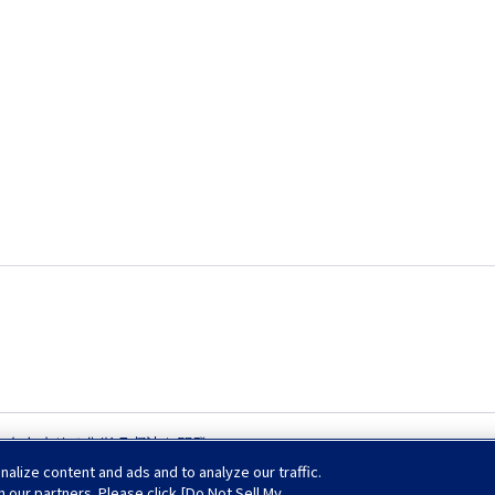
に向上させる化学吸収液を開発
lize content and ads and to analyze our traffic.
h our partners. Please click [Do Not Sell My