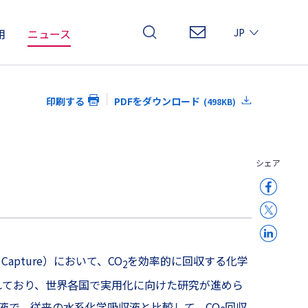
用
ニュース
JP
EN
CN
印刷する
PDFをダウンロード
(498KB)
シェア
 Capture）において、CO
を効率的に回収する化学
2
われており、世界各国で実用化に向けた研究が進めら
液で、従来の水系化学吸収液と比較して、CO
回収