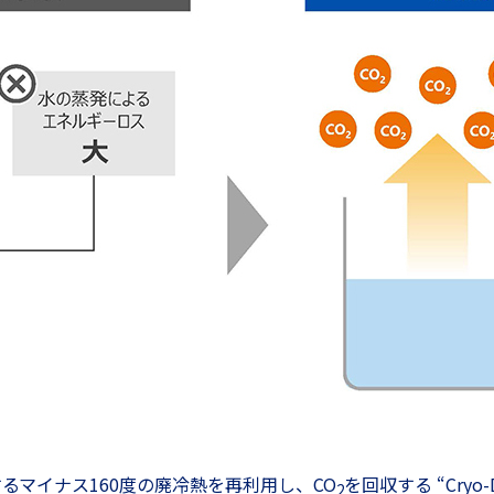
マイナス160度の廃冷熱を再利用し、CO
を回収する “Cryo
2