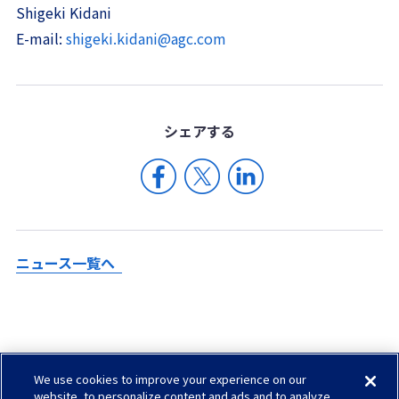
Shigeki Kidani
E-mail:
shigeki.kidani@agc.com
シェア
する
ニュース一覧へ
We use cookies to improve your experience on our
Check in AGC
website, to personalize content and ads and to analyze