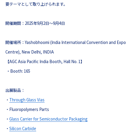
要テーマとして取り上げられます。
開催期間：
2025年9月2日～9月4日
開催場所：
Yashobhoomi (India International Convention and Expo
Centre), New Delhi, INDIA
【AGC Asia Pacific India Booth, Hall No. 1】
・Booth: 165
出展製品：
・
Through Glass Vias
・
Fluoropolymers Parts
・
Glass Carrier for Semiconductor Packaging
・
Silicon Carbide