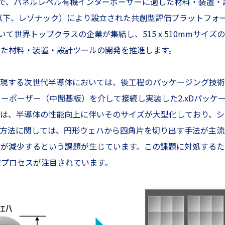
ことで、パネルレベル有機インターポーザーに適した材料・装置
、以下、レゾナック）により設立された共創型評価プラットフォ
いて世界トップクラスの企業が集結し、515 x 510mmサ
した材料・装置・設計ツールの開発を推進します。
実現する次世代半導体においては、後工程のパッケージング技
ーポーザー（中間基板）を介して接続し実装した2.xDパッケ
ーは、半導体の性能向上に伴いそのサイズが大型化しており、シ
造方法に関しては、円形ウェハから四角片を切り出す手法が主流
数が減少するという課題が生じています。この課題に対処するた
造プロセスが注目されています。