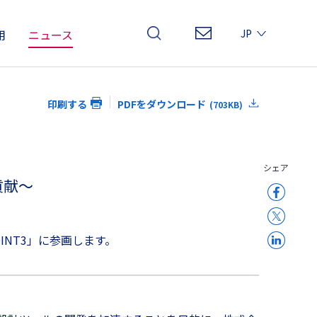
用
ニュース
JP
EN
CN
印刷する
PDFをダウンロード
(703KB)
シェア
貢献～
INT3」に参画します。