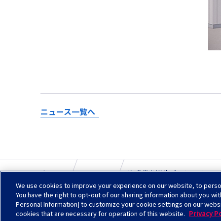
ニュース一覧へ
ホーム
ニュース
次世代半導体パッケージのコン
We use cookies to improve your experience on our website, to persona
You have the right to opt-out of our sharing information about you wit
Personal Information] to customize your cookie settings on our webs
Check in AGC
cookies that are necessary for operation of this website.
Privacy Po