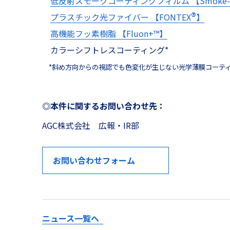
低反射スモークコーティングフィルム 【Smoke-AR
®
プラスチック光ファイバー 【FONTEX
】
高機能フッ素樹脂 【Fluon+
™
】
カラーシフトレスコーティング*
*斜め方向からの視認でも色変化が生じない光学薄膜コーテ
◎本件に関するお問い合わせ先：
AGC株式会社 広報・IR部
お問い合わせフォーム
ニュース一覧へ