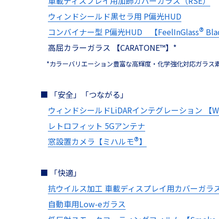
車載ディスプレイ用加飾カバーガラス（RSE）
ウィンドシールド黒セラ用 P偏光HUD
®
コンバイナー型 P偏光HUD 【FeelInGlass
Bl
高屈カラーガラス 【CARATONE
™
】*
*カラーバリエーション豊富な高輝度・化学強化対応ガラス
■ 「安全」「つながる」
ウィンドシールドLiDARインテグレーション 【Wi
レトロフィット 5Gアンテナ
®
窓設置カメラ【ミハルモ
】
■ 「快適」
抗ウイルス加工 車載ディスプレイ用カバーガラ
自動車用Low-eガラス