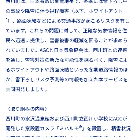
西川町は、日本有数の豪雪地帯で、冬季には雪下ろし中
の事故や降雪に伴う視程障害（以下、ホワイトアウト
*
）、路面凍結などによる交通事故が起こるリスクを有し
ています。これらの問題に対して、正確な気象情報を住
民へ迅速に提供し、雪害被害の軽減を図ることが求めら
れていました。AGCと日本気象協会は、西川町との連携
を通じ、雪害対策の新たな可能性を探るべく、降雪によ
るホワイトアウトや路面凍結といった冬期道路情報のほ
か、雪下ろしリスク予測等の情報も加えた本サービスを
共同開発しました。
〈取り組みの内容〉
西川町の水沢温泉館および西川町立西川小学校にAGCが
®
開発した窓設置カメラ「ミハルモ
」を設置し、積雪状況