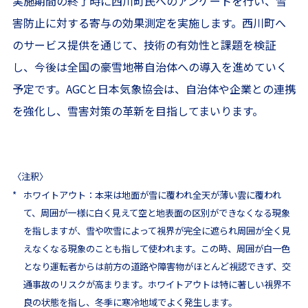
実施期間の終了時に西川町民へのアンケートを行い、雪
害防止に対する寄与の効果測定を実施します。西川町へ
のサービス提供を通じて、技術の有効性と課題を検証
し、今後は全国の豪雪地帯自治体への導入を進めていく
予定です。AGCと日本気象協会は、自治体や企業との連携
を強化し、雪害対策の革新を目指してまいります。
〈注釈〉
*
ホワイトアウト：本来は地面が雪に覆われ全天が薄い雲に覆われ
て、周囲が一様に白く見えて空と地表面の区別ができなくなる現象
を指しますが、雪や吹雪によって視界が完全に遮られ周囲が全く見
えなくなる現象のことも指して使われます。この時、周囲が白一色
となり運転者からは前方の道路や障害物がほとんど視認できず、交
通事故のリスクが高まります。ホワイトアウトは特に著しい視界不
良の状態を指し、冬季に寒冷地域でよく発生します。