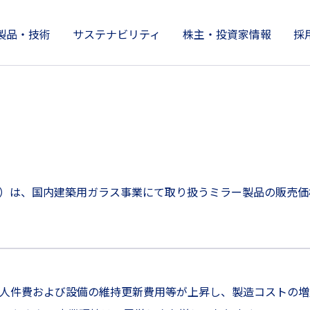
製品・技術
サステナビリティ
株主・投資家情報
採
製品情報
株主・投資家情報
サステナビリティ
技術開発とイノベーション
企業情報
）は、国内建築用ガラス事業にて取り扱うミラー製品の販売価格を
、人件費および設備の維持更新費用等が上昇し、製造コストの