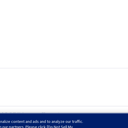
ラジル国家衛生監督庁よりGMP認証を取得
lize content and ads and to analyze our traffic.
h our partners. Please click [Do Not Sell My