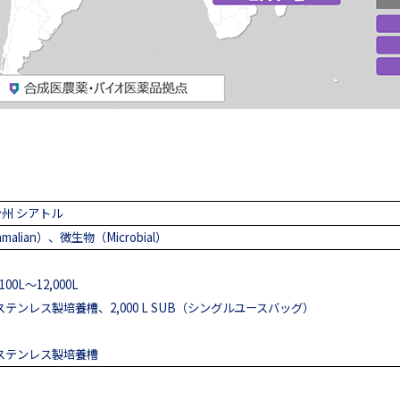
州 シアトル
lian）、微生物（Microbial）
L～12,000L
 ステンレス製培養槽、2,000 L SUB（シングルユースバッグ）
L ステンレス製培養槽