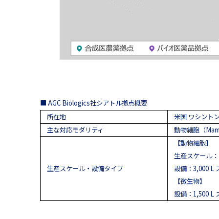
■ AGC Biologics社シアトル拠点概要
所在地
米国 ワシントン
主な対応モダリティ
動物細胞（Mamma
【動物細胞】
生産スケール：100
生産スケール・設備タイプ
設備：3,000 L
【微生物】
設備：1,500 