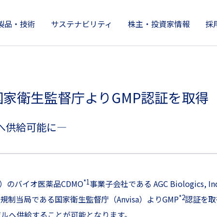
製品・技術
サステナビリティ
株主・投資家情報
採
製品情報
株主・投資家情報
サステナビリティ
技術開発とイノベーション
企業情報
ラジル国家衛生監督庁よりGMP認証を取得
へ供給可能に―
*1
）のバイオ医薬品CDMO
事業子会社である AGC Biologics, 
*2
制当局である国家衛生監督庁（Anvisa）よりGMP
認証を取
ジルへ供給することが可能となります。