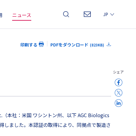
用
ニュース
JP
EN
CN
印刷する
PDFをダウンロード
(823KB)
シェア
Inc.（本社：米国 ワシントン州、以下 AGC Biologics
得しました。本認証の取得により、同拠点で製造さ