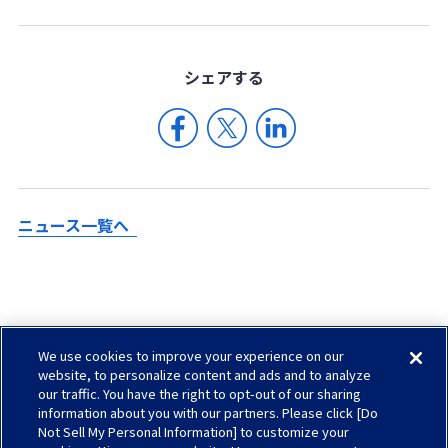
シェア
する
ニュース一覧へ
We use cookies to improve your experience on our
Check in AGC
website, to personalize content and ads and to analyze
our traffic. You have the right to opt-out of our sharing
サイトマップ
information about you with our partners. Please click [Do
ソーシャルメディアについて
Not Sell My Personal Information] to customize your