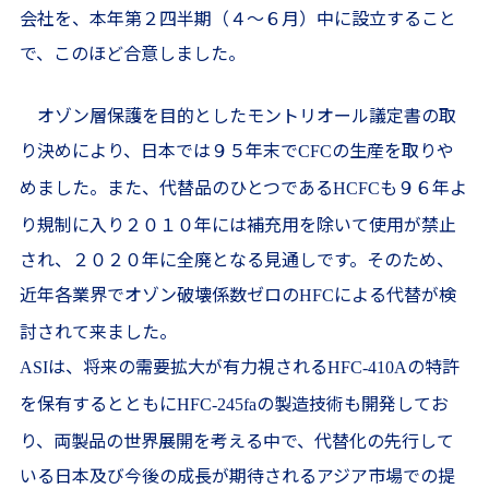
会社を、本年第２四半期（４〜６月）中に設立すること
で、このほど合意しました。
オゾン層保護を目的としたモントリオール議定書の取
り決めにより、日本では９５年末で
の生産を取りや
CFC
めました。また、代替品のひとつである
も９６年よ
HCFC
り規制に入り２０１０年には補充用を除いて使用が禁止
され、２０２０年に全廃となる見通しです。そのため、
近年各業界でオゾン破壊係数ゼロの
による代替が検
HFC
討されて来ました。
は、将来の需要拡大が有力視される
の特許
ASI
HFC-410A
を保有するとともに
の製造技術も開発してお
HFC-245fa
り、両製品の世界展開を考える中で、代替化の先行して
いる日本及び今後の成長が期待されるアジア市場での提