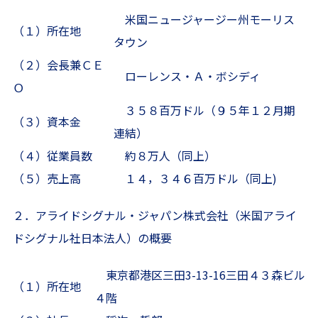
米国ニュージャージー州モーリス
（１）所在地
タウン
（２）会長兼ＣＥ
ローレンス・Ａ・ボシディ
Ｏ
３５８百万ドル（９５年１２月期
（３）資本金
連結）
（４）従業員数
約８万人（同上）
（５）売上高
１４，３４６百万ドル（同上)
２．アライドシグナル・ジャパン株式会社（米国アライ
ドシグナル社日本法人）の概要
東京都港区三田3-13-16三田４３森ビル
（１）所在地
４階