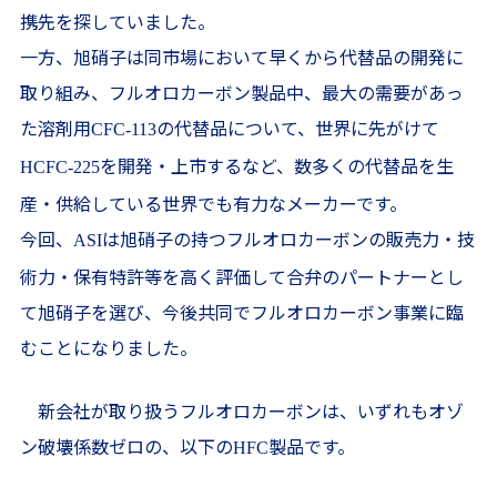
携先を探していました。
一方、旭硝子は同市場において早くから代替品の開発に
取り組み、フルオロカーボン製品中、最大の需要があっ
た溶剤用
の代替品について、世界に先がけて
CFC-113
を開発・上市するなど、数多くの代替品を生
HCFC-225
産・供給している世界でも有力なメーカーです。
今回、
は旭硝子の持つフルオロカーボンの販売力・技
ASI
術力・保有特許等を高く評価して合弁のパートナーとし
て旭硝子を選び、今後共同でフルオロカーボン事業に臨
むことになりました。
新会社が取り扱うフルオロカーボンは、いずれもオゾ
ン破壊係数ゼロの、以下の
製品です。
HFC