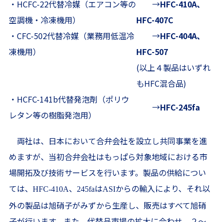
・HCFC-22代替冷媒（エアコン等の
→
HFC-410A、
空調機・冷凍機用）
HFC-407C
・CFC-502代替冷媒（業務用低温冷
→
HFC-404A、
凍機用）
HFC-507
(以上４製品はいずれ
もHFC混合品)
・HCFC-141b代替発泡剤（ポリウ
→
HFC-245fa
レタン等の樹脂発泡用）
両社は、日本において合弁会社を設立し共同事業を進
めますが、当初合弁会社はもっぱら対象地域における市
場開拓及び技術サービスを行います。製品の供給につい
ては、
、
は
からの輸入により、それ以
HFC-410A
245fa
ASI
外の製品は旭硝子がみずから生産し、販売はすべて旭硝
子が行います。また、代替品市場の拡大に合わせ、２〜