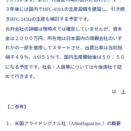
３年後には国内で
の生産設備を建設し、引き続
HFC-410A
き
の生産も検討する予定です。
HFC-245fa
合弁会社の詳細は現時点では確定していませんが、資本
金は２０００万円、所在地は日本国内の両親会社のいず
れかの一部を借用してスタートさせ、出資比率は当初旭
硝子４９％、
５１％で、国内生産開始後は５０：５０
ASI
になる予定です。社名・人員等については今後両社で詰
めて行きます。
以 上
【ご参考】
１．米国アライドシグナル社（
）の概要
AlliedSignal Inc.