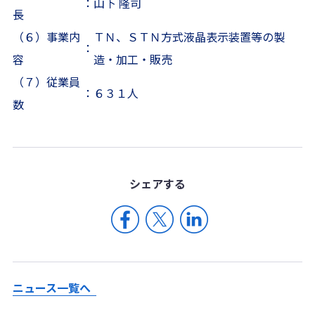
：
山下 隆司
長
（６）事業内
ＴＮ、ＳＴＮ方式液晶表示装置等の製
：
容
造・加工・販売
（７）従業員
：
６３１人
数
シェア
する
ニュース一覧へ