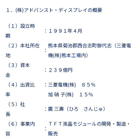
１．(株)アドバンスト・ディスプレイの概要
（１）設立時
：
１９９１年４月
期
（２）本社所在
熊本県菊池郡西合志町御代志（三菱電
：
地
機(株)熊本工場内）
（３）資本
：
２３９億円
金
（４）出資比
：
三菱電機(株) ８５％
率
旭 硝 子(株) １５％
（５）社
廣
三壽（ひろ さんじゅ）
：
長
（６）事業内
ＴＦＴ液晶モジュールの開発・製造・
：
容
販売