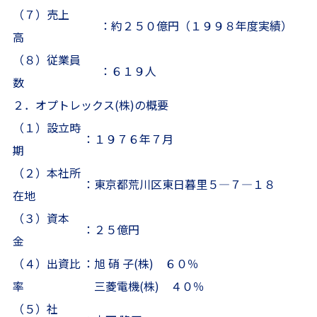
（７）売上
：
約２５０億円（１９９８年度実績）
高
（８）従業員
：
６１９人
数
２．オプトレックス(株)の概要
（１）設立時
：
１９７６年７月
期
（２）本社所
：
東京都荒川区東日暮里５—７—１８
在地
（３）資本
：
２５億円
金
（４）出資比
：
旭 硝 子(株) ６０％
率
三菱電機(株) ４０％
（５）社