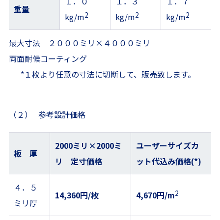
１．０
１．３
１．７
重量
2
2
2
kg/m
kg/m
kg/m
最大寸法 ２０００ミリ×４０００ミリ
両面耐候コーティング
*１枚より任意の寸法に切断して、販売致します。
（２） 参考設計価格
2000ミリ×2000ミ
ユーザーサイズカ
板 厚
リ 定寸価格
ット代込み価格(*)
４．５
2
14,360円/枚
4,670円/m
ミリ厚