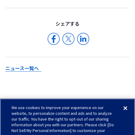
シェア
する
ニュース一覧へ
We use cookies to improve your experience on our
Check in AGC
website, to personalize content and ads and to analyze
our traffic. You have the right to opt-out of our sharing
サイトマップ
information about you with our partners. Please click [Do
ソーシャルメディアについて
Not Sell My Personal Information] to customize your