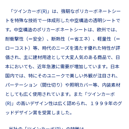
「ツインカーボ
(R)
」は、強靭なポリカーボネートシー
トを特殊な技術で一体成形した中空構造の透明シートで
す。中空構造のポリカーボネートシートは、欧州では、
耐衝撃性（＝安全）、断熱性（＝省エネ）、軽量性（＝
ローコスト）等、時代のニーズを満たす優れた特性が評
価され、主に建材用途として大変人気のある商品で、日
本においても、近年急激に需要が増加しています。日本
国内では、特にそのユニークで美しい外観が注目され、
パーテーション（間仕切り）や照明カバー等、内装素材
としても広く使用されています。また「ツインカーボ
(R)
」の高いデザイン性は広く認められ、１９９９年のグ
ッドデザイン賞を受賞しました。
当社の「ツインカーボ
(R)
」の特徴は、