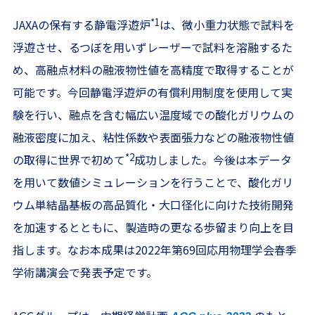
*1
JAXAの保有する静電浮遊炉
は、微小重力状態で試料を
浮遊させ、るつぼを用いずレーザーで試料を溶融するた
め、高融点材料の融液物性値を高精度で取得することが
可能です。今回静電浮遊炉の有償利用制度を使用して実
験を行い、融点を含む幅広い温度域での酸化ガリウムの
融液密度に加え、粘性係数や表面張力などの融液物性値
*2
の取得に世界で初めて
成功しました。今後は本データ
を用いて数値シミュレーションを行うことで、酸化ガリ
ウム単結晶基板の高品質化・大口径化に向けた技術開発
を加速するとともに、製造時の更なる歩留まり向上を目
指します。なお本成果は2022年第69回応用物理学会春季
学術講演会で発表予定です。