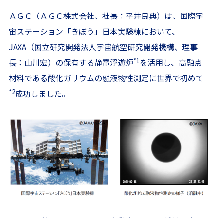
ＡＧＣ（ＡＧＣ株式会社、社長：平井良典）は、国際宇
宙ステーション「きぼう」日本実験棟において、
JAXA（国立研究開発法人宇宙航空研究開発機構、理事
*1
長：山川宏）の保有する静電浮遊炉
を活用し、高融点
材料である酸化ガリウムの融液物性測定に世界で初めて
*2
成功しました。