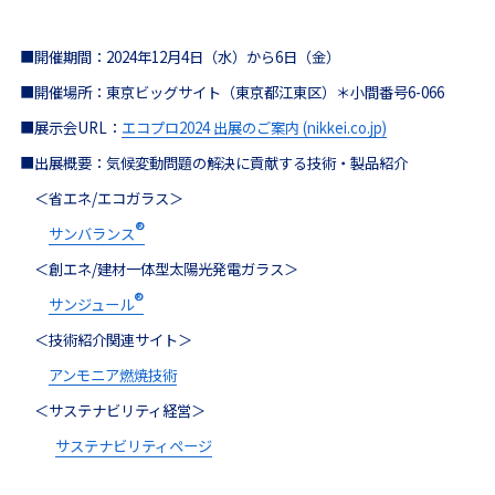
■開催期間：2024年12月4日（水）から6日（金）
■開催場所：
東京ビッグサイト（東京都江東区）＊小間番号6-066
■展示会URL：
エコプロ2024 出展のご案内 (nikkei.co.jp)
■出展概要：
気候変動問題の解決に貢献する技術・製品紹介
＜省エネ/エコガラス＞
®
サンバランス
＜創エネ/建材一体型太陽光発電ガラス＞
®
サンジュール
＜技術紹介関連サイト＞
アンモニア燃焼技術
＜サステナビリティ経営＞
サステナビリティページ