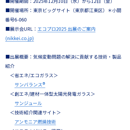
■開催期間：2025年12月10日（水）から12日（金）
■開催場所：東京ビッグサイト（東京都江東区）＊小間
番号6-060
■展示会URL：
エコプロ2025 出展のご案内
(nikkei.co.jp)
■出展概要：気候変動問題の解決に貢献する技術・製品
紹介
＜省エネ/エコガラス＞
®
サンバランス
＜創エネ/建材一体型太陽光発電ガラス＞
サンジュール
＜技術紹介関連サイト＞
アンモニア燃焼技術