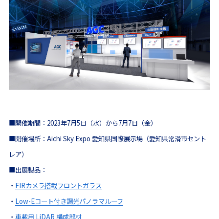
■開催期間：2023年7月5日
（水）
から7月7日
（金）
■開催場所：Aichi Sky Expo 愛知県国際展示場（愛知県常滑市セント
レア）
■出展製品：
・
FIRカメラ搭載フロントガラス
・
Low-Eコート付き調光パノラマルーフ
・
車載用 LiDAR 構成部材