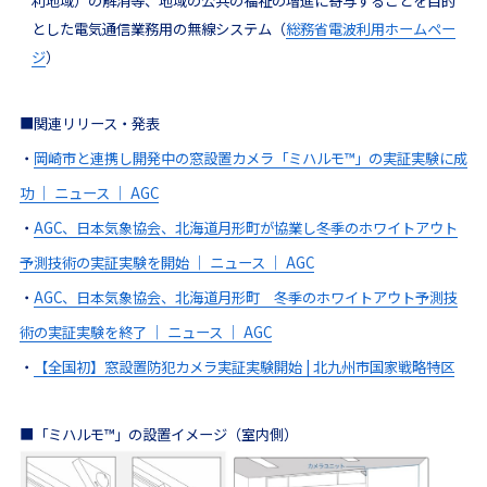
利地域）の解消等、地域の公共の福祉の増進に寄与することを目的
とした電気通信業務用の無線システム（
総務省電波利用ホームペー
ジ
）
■関連リリース・発表
・
岡崎市と連携し開発中の窓設置カメラ「ミハルモ
™
」の実証実験に成
功 ｜ ニュース ｜ AGC
・
AGC、日本気象協会、北海道月形町が協業し冬季のホワイトアウト
予測技術の実証実験を開始 ｜ ニュース ｜ AGC
・
AGC、日本気象協会、北海道月形町 冬季のホワイトアウト予測技
術の実証実験を終了 ｜ ニュース ｜ AGC
・
【全国初】窓設置防犯カメラ実証実験開始 | 北九州市国家戦略特区
■「ミハルモ
™
」の設置イメージ（室内側）