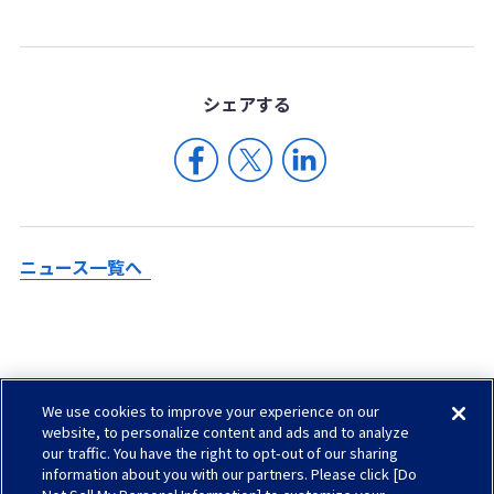
シェア
する
ニュース一覧へ
We use cookies to improve your experience on our
Check in AGC
website, to personalize content and ads and to analyze
our traffic. You have the right to opt-out of our sharing
サイトマップ
information about you with our partners. Please click [Do
ソーシャルメディアについて