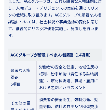
ました。AGCグループは、これら顕著な人権課題に対
し、人権デュー・デリジェンスの実施を通じてリス
クの低減に取り組みます。AGCグループの顕著な人権
課題については、社会状況や事業活動の変化に応じ
て、継続的にリスク評価を実施し、見直しを行いま
す。
AGCグループが留意すべき人権課題（14項目）
労働者の安全と健康、地域住民の
顕著な人権
権利、紛争鉱物（責任ある鉱物調
課題
達）、原材料調達、職場・雇用に
5項目
おける差別／ハラスメント
消費者の安全衛生、強制労働、児
その他の留
童労働、結社の自由及び団体交渉
意すべき人権