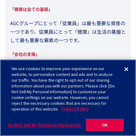
「健康は全ての基盤」
AGCグループにとって「従業員」は最も重要な資産の
一つであり、従業員にとって「健康」は生活の基盤と
して最も重要な要素の一つです。
「会社の支援」
AGCグループは、従業員の心身の健康保持増進に向け
We use cookies to improve your experience on our
website, to personalize content and ads and to analyze
た施策を積極的に行い、従業員が個々の能力を十分
our traffic. You have the right to opt-out of our sharing
発揮して会社発展の原動力となるとともに、各従業
information about you with our partners. Please click [Do
Not Sell My Personal Information] to customize your
員の生活が充実したものとなるよう支援します。
cookie settings on our website. However, you cannot
reject the necessary cookies that are necessary for
「従業員の自律」
operation of this website.
Privacy Policy
健康の保持増進には従業員の健康に対する意識が不
Do Not Sell My Personal Information
OK
可欠であり、従業員は「自らの健康は自ら守る」意