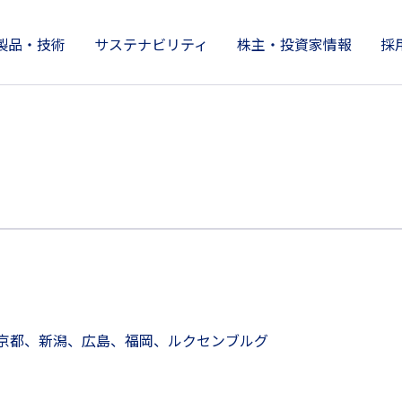
製品・技術
サステナビリティ
株主・投資家情報
採
製品情報
株主・投資家情報
サステナビリティ
技術開発とイノベーション
企業情報
京都、新潟、広島、福岡、ルクセンブルグ