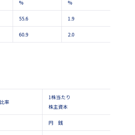
%
%
55.6
1.9
60.9
2.0
1株当たり
比率
株主資本
円 銭