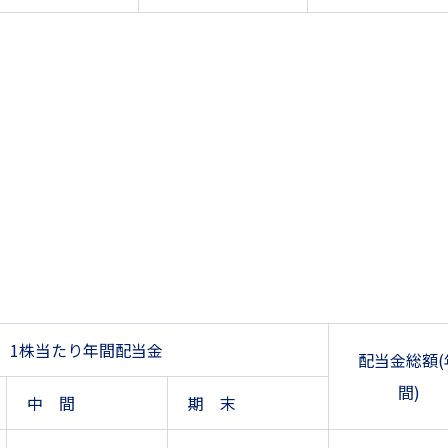
1株当たり年間配当金
配当金総額(
間)
中 間
期 末