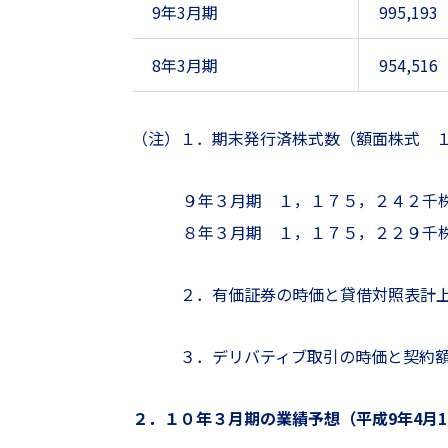
9年3月期
995,193
8年3月期
954,516
（注）１．期末発行済株式数（額面株式 １単
９年３月期 １，１７５，２４２千
８年３月期 １，１７５，２２９千
２．有価証券の時価と貸借対照表計上額との
３．デリバティブ取引の時価と契約額等
２．１０年３月期の業績予想（平成9年4月1日