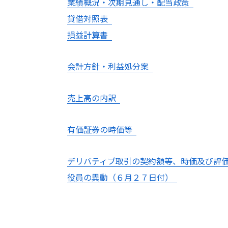
業績概況・次期見通し・配当政策
貸借対照表
損益計算書
会計方針・利益処分案
売上高の内訳
有価証券の時価等
デリバティブ取引の契約額等、時価及び評
役員の異動（６月２７日付）