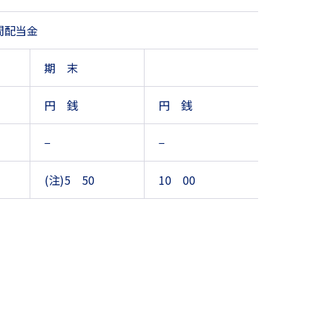
間配当金
期 末
円 銭
円 銭
−
−
(注)5 50
10 00