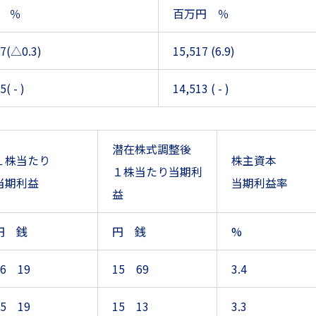
 ％
百万円 ％
7(△0.3)
15,517 (6.9)
( - )
14,513 ( - )
潜在株式調整後
１株当たり
株主資本
１株当たり当期利
当期利益
当期利益率
益
円 銭
円 銭
%
16 19
15 69
3.4
15 19
15 13
3.3