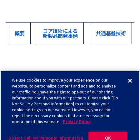
コア技術による
概要
共通基盤技術
新製品開発事例
We use cookies to improve your experience on our
Check in AGC
website, to personalize content and ads and to analyze
our traffic. You have the right to opt-out of our sharing
サイトマップ
information about you with our partners. Please click [Do
ソーシャルメディアについて
Not Sell My Personal Information] to customize your
cookie settings on our website. However, you cannot
お問い合わせ
reject the necessary cookies that are necessary for
サイトのご利用について
operation of this website.
Privacy Policy
プライバシーポリシー
Do Not Sell My Personal Information
OK